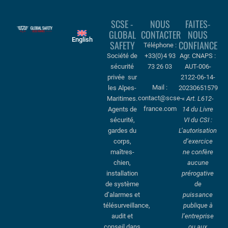
SCSE -
NOUS
FAITES-
GLOBAL
CONTACTER
NOUS
English
SAFETY
CONFIANCE
Téléphone :
Société de
+33(0)4 93
Agr. CNAPS :
sécurité
73 26 03
AUT-006-
privée sur
2122-06-14-
Mail :
les Alpes-
20230651579
contact@scse-
Maritimes.
«
Art. L612-
france.com
Agents de
14 du Livre
sécurité,
VI du CSI :
gardes du
L’autorisation
corps,
d’exercice
maîtres-
ne confère
chien,
aucune
installation
prérogative
de système
de
d’alarmes et
puissance
télésurveillance,
publique à
audit et
l’entreprise
conseil dans
ou aux