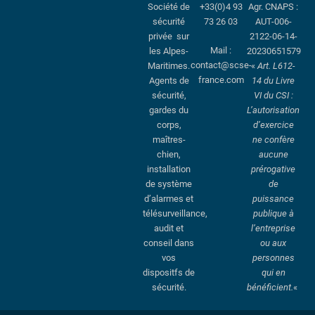
Société de
+33(0)4 93
Agr. CNAPS :
sécurité
73 26 03
AUT-006-
privée sur
2122-06-14-
Mail :
les Alpes-
20230651579
contact@scse-
Maritimes.
«
Art. L612-
france.com
Agents de
14 du Livre
sécurité,
VI du CSI :
gardes du
L’autorisation
corps,
d’exercice
maîtres-
ne confère
chien,
aucune
installation
prérogative
de système
de
d’alarmes et
puissance
télésurveillance,
publique à
audit et
l’entreprise
conseil dans
ou aux
vos
personnes
dispositfs de
qui en
sécurité.
bénéficient.
«